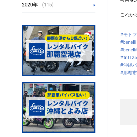
2020年
(115)
これか
#モト
#benelli
#benelli
#tnt125
#沖縄
#那覇