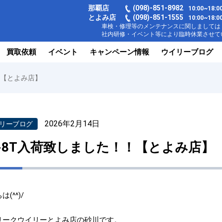
那覇店
(098)-851-8982
10:00~18
とよみ店
(098)-851-1555
10:00~1
車検・修理等のメンテナンスに関しましては【
社内研修・イベント等により臨時休業させてい
買取依頼
イベント
キャンペーン情報
ウイリーブログ
！【とよみ店】
2026年2月14日
リーブログ
X-8T入荷致しました！！【とよみ店】
(^^)/
リークウイリーとよみ店の砂川です。