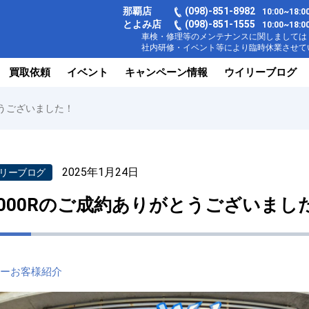
那覇店
(098)-851-8982
10:00~18
とよみ店
(098)-851-1555
10:00~1
車検・修理等のメンテナンスに関しましては【
社内研修・イベント等により臨時休業させてい
買取依頼
イベント
キャンペーン情報
ウイリーブログ
とうございました！
2025年1月24日
リーブログ
1000Rのご成約ありがとうございまし
リーお客様紹介