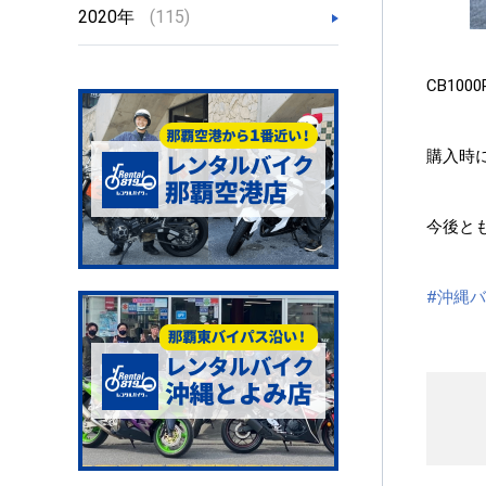
2020年
(115)
CB10
購入時
今後と
#沖縄