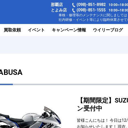
那覇店
(098)-851-8982
10:00~18
とよみ店
(098)-851-1555
10:00~1
車検・修理等のメンテナンスに関しましては【
社内研修・イベント等により臨時休業させてい
買取依頼
イベント
キャンペーン情報
ウイリーブログ
ABUSA
【期間限定】SUZU
ン受付中
皆様こんにちは！ 今日は12
お知らせいたします！ 現在