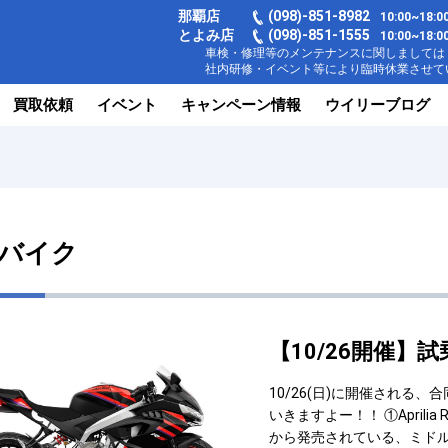
那覇店
(098)-851-8982
10:00~18
とよみ店
(098)-851-1555
10:00~1
車検・修理等のメンテナンスに関しましては【
社内研修・イベント等により臨時休業させてい
買取依頼
イベント
キャンペーン情報
ウイリーブログ
バイク
【10/26開催
10/26(日)に開催され
いきますよー！！ ①Aprilia
から発売されている、ミドル