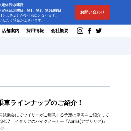
:00 定休日:水曜日
8:00 定休日:水曜日、第1、第3、第5日曜日
お問い合わせ
とよみ店】が受付窓口となります。
ただく場合がございます。
店舗案内
採用情報
会社概要
】試乗車ラインナップのご紹介！
る、合同試乗会にてウイリーがご用意する予定の車両をご紹介して
 RS457 イタリアのバイクメーカー『Aprilia(アプリリア)』
ク…