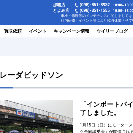
那覇店
(098)-851-8982
10:00~18
とよみ店
(098)-851-1555
10:00~1
車検・修理等のメンテナンスに関しましては【
社内研修・イベント等により臨時休業させてい
買取依頼
イベント
キャンペーン情報
ウイリーブログ
レーダビッドソン
「インポートバ
了しました。
1月15日（日）にモーター
ク合同試乗会」が開催されま