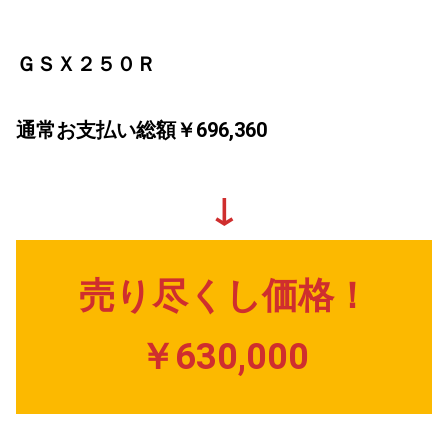
ＧＳＸ２５０Ｒ
通常お支払い総額￥696,360
↓
売り尽くし価格！
￥630,000