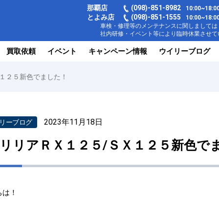
那覇店
(098)-851-8982
10:00~18
とよみ店
(098)-851-1555
10:00~1
車検・修理等のメンテナンスに関しましては【
社内研修・イベント等により臨時休業させてい
買取依頼
イベント
キャンペーン情報
ウイリーブログ
Ｘ１２５新色でました！
2023年11月18日
リーブログ
リリアＲＸ１２５/ＳＸ１２５新色で
ちは！