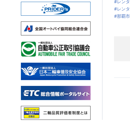
#レンタ
#レン
#那覇