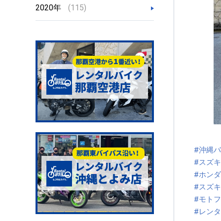
2020年
(115)
#沖縄
#スズ
#ホン
#スズキ
#モト
#レン