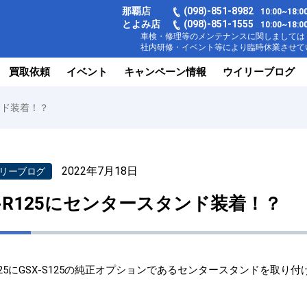
那覇店
(098)-851-8982
10:00~18
とよみ店
(098)-851-1555
10:00~1
車検・修理等のメンテナンスに関しましては【
社内研修・イベント等により臨時休業させてい
買取依頼
イベント
キャンペーン情報
ウイリーブログ
タンド装着！？
2022年7月18日
リーブログ
X-R125にセンタースタンド装着！？
R125にGSX‐S125の純正オプションであるセンタースタンドを取